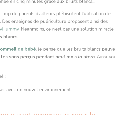
hée en cinq minutes grâce aux bruits blancs…
oup de parents d’ailleurs plébiscitent l’utilisation des
. Des enseignes de puériculture proposent ainsi des
yHummy
. Néanmoins, ce n’est pas une solution miracle 
ts blancs
.
 sommeil de bébé
, je pense que les bruits blancs peuv
t les sons perçus pendant neuf mois
in utero
. Ainsi, v
é ;
iser avec un nouvel environnement.
lancs sont dangereux pour le