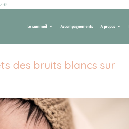
14 64
Le sommeil
Accompagnements
A propos
ets des bruits blancs sur