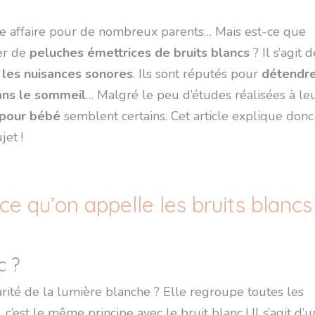
ce affaire pour de nombreux parents… Mais est-ce que
ler de
peluches émettrices de bruits blancs
? Il s’agit 
les nuisances sonores
. Ils sont réputés pour
détendr
ns le sommeil
… Malgré le peu d’études réalisées à le
 pour bébé
semblent certains. Cet article explique donc
jet !
 ce qu’on appelle les bruits blancs
c ?
arité de la lumière blanche ? Elle regroupe toutes les
’est le même principe avec le bruit blanc ! Il s’agit d’u